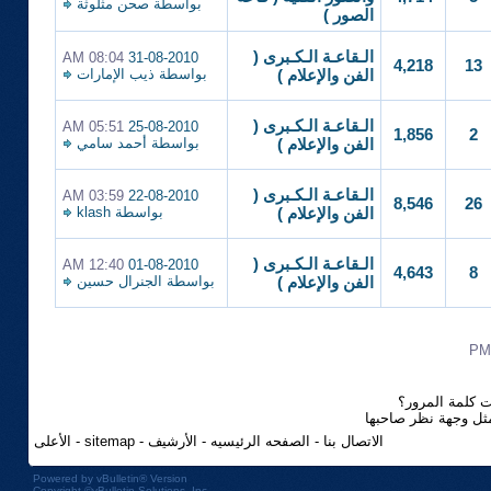
بواسطة
صحن مثلوثة
الصور )
الـقاعـة الـكـبرى (
08:04 AM
31-08-2010
4,218
13
بواسطة
ذيب الإمارات
الفن والإعلام )
الـقاعـة الـكـبرى (
05:51 AM
25-08-2010
1,856
2
بواسطة
أحمد سامي
الفن والإعلام )
الـقاعـة الـكـبرى (
03:59 AM
22-08-2010
8,546
26
بواسطة
klash
الفن والإعلام )
الـقاعـة الـكـبرى (
12:40 AM
01-08-2010
4,643
8
بواسطة
الجنرال حسين
الفن والإعلام )
 كلمة المرور؟
مثل وجهة نظر صاحبها
الاتصال بنا
-
الصفحه الرئيسيه
-
الأرشيف
-
sitemap
-
الأعلى
Powered by
vBulletin®
Version
Copyright ©vBulletin Solutions, Inc