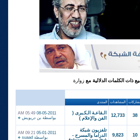
يع ذات الكلمات الدلالية مع
زوارة
شاركات
المشاهدات
المنتدى
الـقاعـة الـكـبرى (
05:49 AM
08-05-2011
12,733
38
بواسطة
بن دريويش
الفن والإعلام )
تلفزيون شبكة
09:21 AM
05-01-2011
9,823
10
الدراما والمسرح -
بواسطة
suaad