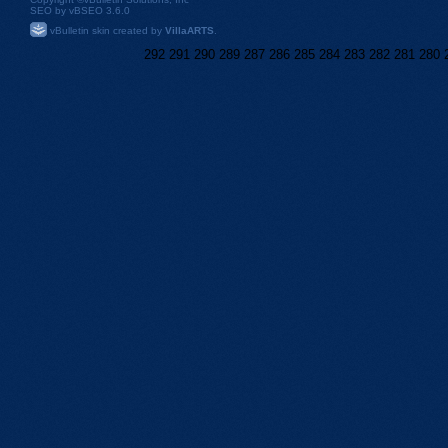
SEO by vBSEO 3.6.0
vBulletin skin created by
VillaARTS
.
292
291
290
289
287
286
285
284
283
282
281
280