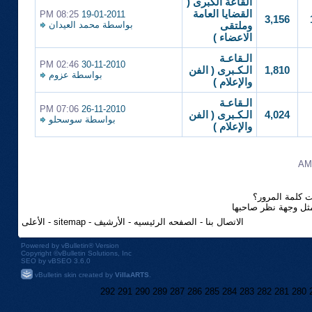
القاعة الكبرى (
القضايا العامة
08:25 PM
19-01-2011
3,156
بواسطة
محمد العيدان
وملتقى
الاعضاء )
الـقاعـة
02:46 PM
30-11-2010
1,810
الـكـبرى ( الفن
بواسطة
عزوم
والإعلام )
الـقاعـة
07:06 PM
26-11-2010
4,024
الـكـبرى ( الفن
بواسطة
سوسحلو
والإعلام )
 كلمة المرور؟
مثل وجهة نظر صاحبها
الاتصال بنا
-
الصفحه الرئيسيه
-
الأرشيف
-
sitemap
-
الأعلى
Powered by
vBulletin®
Version
Copyright ©vBulletin Solutions, Inc
SEO by vBSEO 3.6.0
vBulletin skin created by
VillaARTS
.
292
291
290
289
287
286
285
284
283
282
281
280