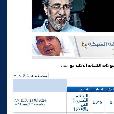
يع ذات الكلمات الدلالية مع
ملف
>
2
1
صفحة 1 من 2
اركات
المشاهدات
المنتدى
الـقاعـة
الـكـبرى (
11:00 AM
14-08-2014
1,845
1
بواسطة
* Hanadi *
الفن
والإعلام )