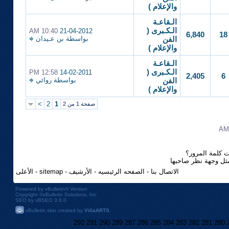
والإعلام )
الـقاعـة
الـكـبرى (
10:40 AM
21-04-2012
6,840
18
بواسطة
بن عـيدان
الفن
والإعلام )
الـقاعـة
الـكـبرى (
12:58 PM
14-02-2011
2,405
6
بواسطة
روائي
الفن
والإعلام )
>
2
1
صفحة 1 من 2
 كلمة المرور؟
مثل وجهة نظر صاحبها
الاتصال بنا
-
الصفحه الرئيسيه
-
الأرشيف
-
sitemap
-
الأعلى
Powered by
vBulletin®
Version
Copyright ©vBulletin Solutions, Inc
SEO by vBSEO 3.6.0
vBulletin skin created by
VillaARTS
.
292
291
290
289
287
286
285
284
283
282
281
280