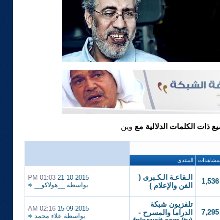
يع ذات الكلمات الدلالية مع
وين
لمشاهدات
المنتدى
الـقاعـة الـكـبرى (
01:03 PM
21-10-2015
1,536
بواسطة
__هولاكو__
الفن والإعلام )
تلفزيون شبكة
02:16 AM
15-09-2015
7,295
الدراما والمسرح -
بواسطة
علاء محمد