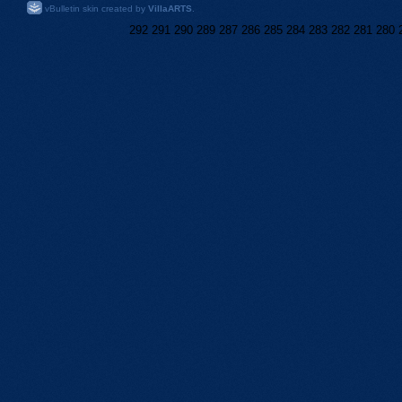
vBulletin skin created by
VillaARTS
.
292
291
290
289
287
286
285
284
283
282
281
280