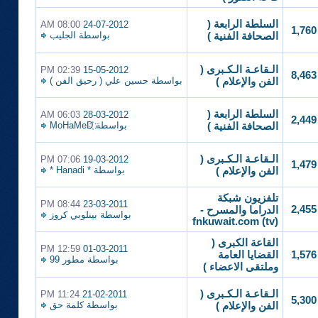
السلطة الرابعة (
08:00 AM
24-07-2012
1,760
بواسطة
الجليب
الصحافة الفنية )
الـقاعـة الـكـبرى (
02:39 PM
15-05-2012
8,463
بواسطة
حسين علي ( رحيق الفن )
الفن والإعلام )
السلطة الرابعة (
06:03 AM
28-03-2012
2,449
بواسطة
MoHaMeD҉
الصحافة الفنية )
الـقاعـة الـكـبرى (
07:06 PM
19-03-2012
1,479
بواسطة
* Hanadi *
الفن والإعلام )
تلفزيون شبكة
08:44 PM
23-03-2011
2,455
الدراما والمسرح -
بواسطة
بينلوبي كروز
(fnkuwait.com (tv
القاعة الكبرى (
12:59 PM
01-03-2011
1,576
القضايا العامة
بواسطة
مطور 99
وملتقى الاعضاء )
الـقاعـة الـكـبرى (
11:24 PM
21-02-2011
5,300
بواسطة
كلمة حق
الفن والإعلام )