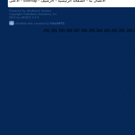
الاتصال بنا
-
الصفحه الرئيسيه
-
الأرشيف
-
sitemap
-
الأعلى
Powered by
vBulletin®
Version
Copyright ©vBulletin Solutions, Inc
SEO by vBSEO 3.6.0
vBulletin skin created by
VillaARTS
.
292
291
290
289
287
286
285
284
283
282
281
280