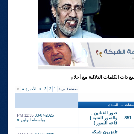
يع ذات الكلمات الدلالية مع
أحلام
1
2
3
>
الأخيرة
»
صفحة 1 من 4
لمشاهدات
المنتدى
صور الفنانين ,
11:35 PM
03-07-2025
851
والصور الفنية (
بواسطة
ابولين
قاعة الصور )
تلفزيون شبكة