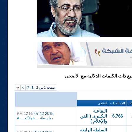
يع ذات الكلمات الدلالية مع
الأضحى
>
2
1
صفحة 1 من 2
ات
المشاهدات
المنتدى
الـقاعـة
12:55 PM
07-12-2015
6,766
الـكـبرى ( الفن
بواسطة
__هولاكو__
والإعلام )
السلطة الرابعة