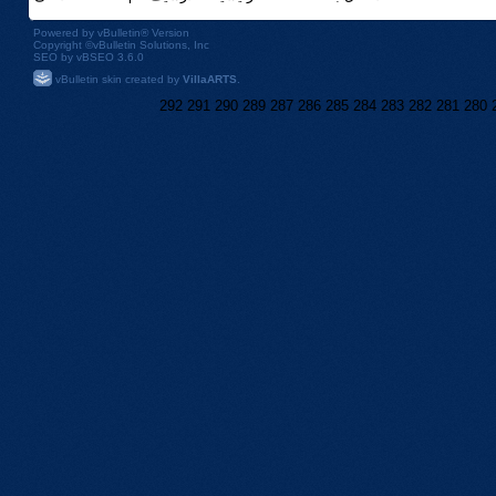
Powered by
vBulletin®
Version
Copyright ©vBulletin Solutions, Inc
SEO by vBSEO 3.6.0
vBulletin skin created by
VillaARTS
.
292
291
290
289
287
286
285
284
283
282
281
280