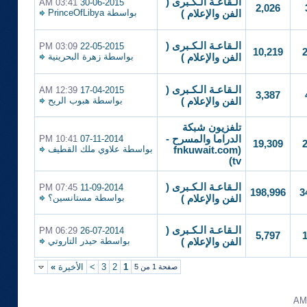
الـقاعـة الـكـبرى (
03:41 AM
30-06-2015
2,026
بواسطة
PrinceOfLibya
الفن والإعلام )
الـقاعـة الـكـبرى (
03:09 PM
22-05-2015
10,219
بواسطة
زهرة البحرينية
الفن والإعلام )
الـقاعـة الـكـبرى (
12:39 AM
17-04-2015
3,387
بواسطة
هبوب الريح
الفن والإعلام )
تلفزيون شبكة
الدراما والمسرح -
07-11-2014
10:41 PM
19,309
بواسطة
علاوي ملك القطيف
(fnkuwait.com
(tv
الـقاعـة الـكـبرى (
07:45 PM
11-09-2014
198,996
3
بواسطة
مستانسين؟
الفن والإعلام )
الـقاعـة الـكـبرى (
06:29 PM
26-07-2014
5,797
بواسطة
حيدر التاروتي
الفن والإعلام )
1
2
3
>
الأخيرة
»
صفحة 1 من 5