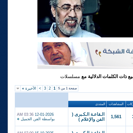
يع ذات الكلمات الدلالية مع
مسلسلات
1
2
3
>
الأخيرة
»
صفحة 1 من 5
كات
المشاهدات
المنتدى
الـقاعـة الـكـبرى (
03:36 AM
12-01-2026
1,561
بواسطة
الفن الجميل
الفن والإعلام )