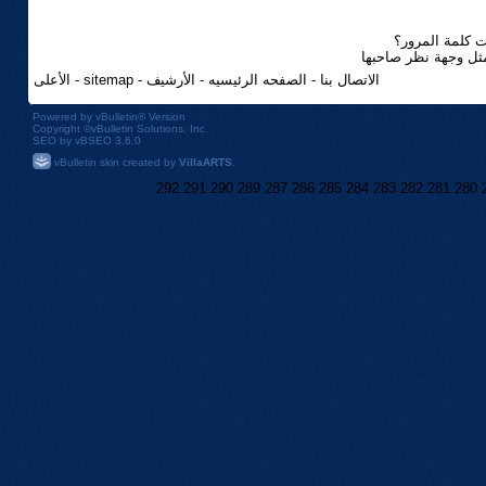
 كلمة المرور؟
مثل وجهة نظر صاحبها
الاتصال بنا
-
الصفحه الرئيسيه
-
الأرشيف
-
sitemap
-
الأعلى
Powered by
vBulletin®
Version
Copyright ©vBulletin Solutions, Inc
SEO by vBSEO 3.6.0
vBulletin skin created by
VillaARTS
.
292
291
290
289
287
286
285
284
283
282
281
280