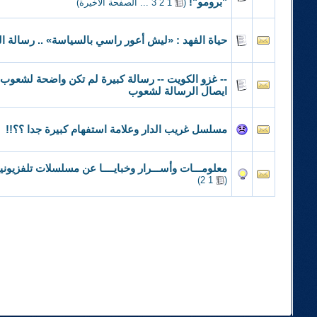
"برومو"!
‏
(
1
2
3
...
الصفحة الأخيرة
)
حياة الفهد : «ليش أعور راسي بالسياسة» .. رسالة الف
-- غزو الكويت -- رسالة كبيرة لم تكن واضحة لشعوب
ايصال الرسالة لشعوب
مسلسل غريب الدار وعلامة استفهام كبيرة جدا ؟؟!!
معلومـــات وأســـرار وخبايــــا عن مسلسلات تلفزيونية
)
2
1
(