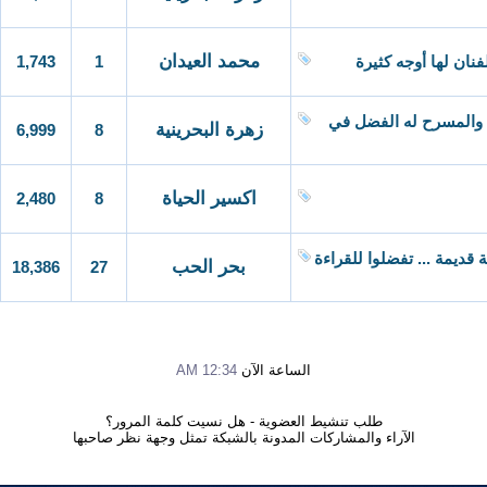
محمد العيدان
1,743
1
نان لها أوجه كثيرة
 والمسرح له الفضل في
زهرة البحرينية
6,999
8
اكسير الحياة
2,480
8
 قديمة ... تفضلوا للقراءة
بحر الحب
18,386
27
الساعة الآن
12:34 AM
طلب تنشيط العضوية
-
هل نسيت كلمة المرور؟
الآراء والمشاركات المدونة بالشبكة تمثل وجهة نظر صاحبها