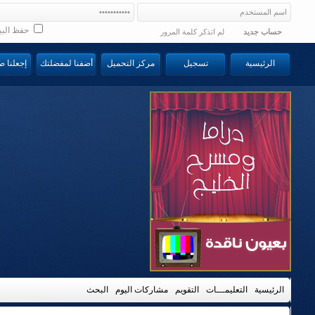
حفظ البي
حساب جديد
لم اتذكر كلمة المرور
الرئيسية
تسجيل
مركز التحميل
أضفنا لمفضلتك
إجعلنا 
الرئيسية
التعليمـــات
التقويم
مشاركات اليوم
البحث