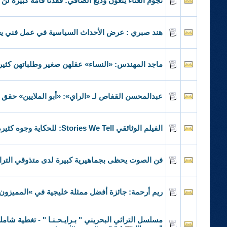
نجوم الغناء ينعون وديع الصافي: فقدنا قامة كبيرة لن 
هند صبري : عرض الأحداث السياسية في عمل فني يع
ماجد المهندس: «النساء» عقلهن صغير وطلباتهن كثير
عبدالمحسن القفاص لـ «الراي»: «أبو الملايين» حقق 
الفيلم الوثائقي Stories We Tell: للحكاية وجوه كثيرة
فن الصوت يحظى بجماهيرية كبيرة لدى متذوقي التر
ريم أرحمة: جائزة أفضل ممثلة خليجية في »المميزون
مسلسل التراثي البحريني " بـرايـحـنـا " - تغطية شا