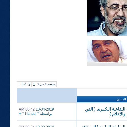
>
2
1
صفحة 1 من 2
المنتدى
الـقاعـة الـكـبرى ( الفن
05:42 AM
10-04-2019
بواسطة
* Hanadi *
والإعلام )